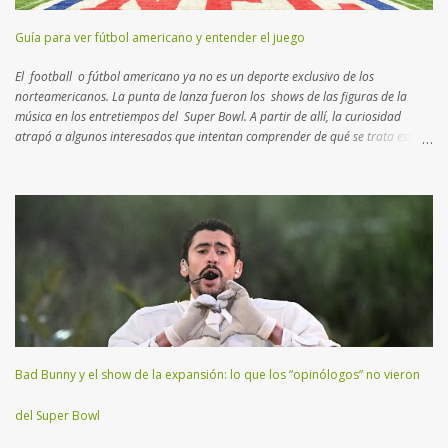
Guía para ver fútbol americano y entender el juego
El football o fútbol americano ya no es un deporte exclusivo de los
norteamericanos. La punta de lanza fueron los shows de las figuras de la
música en los entretiempos del Super Bowl. A partir de allí, la curiosidad
atrapó a algunos interesados que intentan comprender de qué se trata esta
disciplina que no es rugby ni fútbol. Aquí un breve manual con lo más
importante que tenés que saber para entender el juego… Muchos consideran
al football como un deporte de contacto . Si bien es cierto, hay
características más atractivas para detallar. Esta disciplina es un “ ajedrez
humano ”, como el que practicaban los reyes en la edad media con actores
reales en un campo abierto. En lugar de 16 piezas, hay dos equipos de 11
jugadores que se disputan el terreno, donde cada uno deberá transitar
yardas para anotar puntos, trasladando o pateando un balón ovalado. El
Super Bowl (o Super Tazón) es la final del campeonato mundial...
Bad Bunny y el show de la expansión: lo que los “opinólogos” no vieron
del Super Bowl