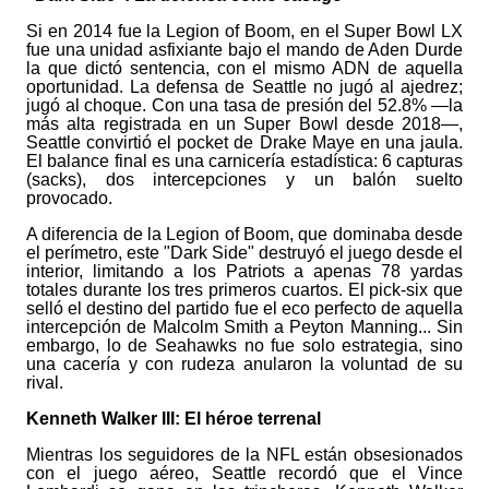
Si en 2014 fue la Legion of Boom, en el Super Bowl LX
fue una unidad asfixiante bajo el mando de Aden Durde
la que dictó sentencia, con el mismo ADN de aquella
oportunidad. La defensa de Seattle no jugó al ajedrez;
jugó al choque. Con una tasa de presión del 52.8% —la
más alta registrada en un Super Bowl desde 2018—,
Seattle convirtió el pocket de Drake Maye en una jaula.
El balance final es una carnicería estadística: 6 capturas
(sacks), dos intercepciones y un balón suelto
provocado.
A diferencia de la Legion of Boom, que dominaba desde
el perímetro, este "Dark Side" destruyó el juego desde el
interior, limitando a los Patriots a apenas 78 yardas
totales durante los tres primeros cuartos. El pick-six que
selló el destino del partido fue el eco perfecto de aquella
intercepción de Malcolm Smith a Peyton Manning... Sin
embargo, lo de Seahawks no fue solo estrategia, sino
una cacería y con rudeza anularon la voluntad de su
rival.
Kenneth Walker III: El héroe terrenal
Mientras los seguidores de la NFL están obsesionados
con el juego aéreo, Seattle recordó que el Vince