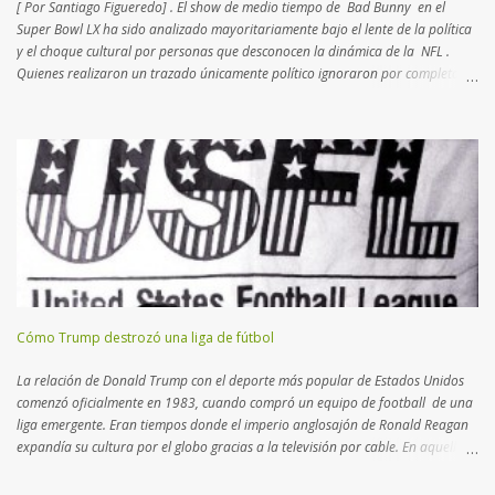
[ Por Santiago Figueredo] . El show de medio tiempo de Bad Bunny en el
Super Bowl LX ha sido analizado mayoritariamente bajo el lente de la política
y el choque cultural por personas que desconocen la dinámica de la NFL .
Quienes realizaron un trazado únicamente político ignoraron por completo el
complejo tablero de ajedrez que la Liga diseña desde hace más de dos
décadas. Lo que para muchos fue una provocación,
para quienes conocemos el deporte fue un movimiento de mercado calculado
hacia los nuevos negocios . Los periodistas que seguimos la NFL desde
hace 20 años, sabemos que la Liga busca intérpretes que atraigan a un
público foráneo. Esta política de "exportación" comenzó en el nuevo milenio
con partidos en México e Inglaterra , destinos con masas críticas de fanáticos.
Recientemente, se entendió que Brasil podría continuar el lazo
latinoamericano con una plaza vital para desem...
Cómo Trump destrozó una liga de fútbol
La relación de Donald Trump con el deporte más popular de Estados Unidos
comenzó oficialmente en 1983, cuando compró un equipo de football de una
liga emergente. Eran tiempos donde el imperio anglosajón de Ronald Reagan
expandía su cultura por el globo gracias a la televisión por cable. En aquella
época, l a NFL – National Football League - se consolidaba como la primera
disciplina norteamericana, desplazando definitivamente al béisbol. La llegada