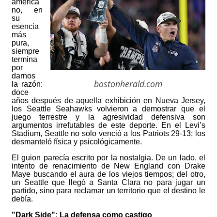
america
no, en
su
esencia
más
pura,
siempre
termina
por
darnos
bostonherald.com
la razón:
doce
años después de aquella exhibición en Nueva Jersey,
los Seattle Seahawks volvieron a demostrar que el
juego terrestre y la agresividad defensiva son
argumentos irrefutables de este deporte. En el Levi’s
Stadium, Seattle no solo venció a los Patriots 29-13; los
desmanteló física y psicológicamente.
El guion parecía escrito por la nostalgia. De un lado, el
intento de renacimiento de New England con Drake
Maye buscando el aura de los viejos tiempos; del otro,
un Seattle que llegó a Santa Clara no para jugar un
partido, sino para reclamar un territorio que el destino le
debía.
"Dark Side": La defensa como castigo