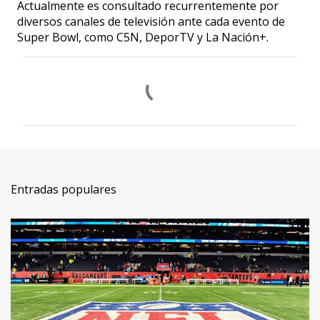
Actualmente es consultado recurrentemente por
diversos canales de televisión ante cada evento de
Super Bowl, como C5N, DeporTV y La Nación+.
C
o
m
e
n
t
Entradas populares
a
r
i
o
s