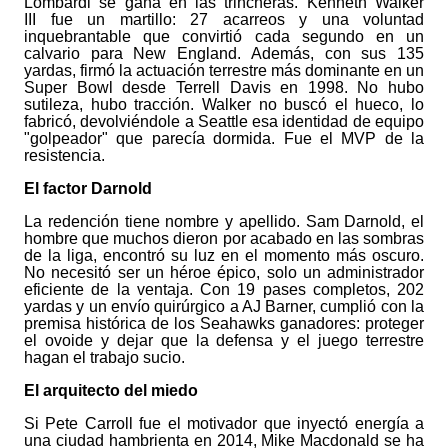
Lombardi se gana en las trincheras. Kenneth Walker
III fue un martillo: 27 acarreos y una voluntad
inquebrantable que convirtió cada segundo en un
calvario para New England. Además, con sus 135
yardas, firmó la actuación terrestre más dominante en un
Super Bowl desde Terrell Davis en 1998. No hubo
sutileza, hubo tracción. Walker no buscó el hueco, lo
fabricó, devolviéndole a Seattle esa identidad de equipo
"golpeador" que parecía dormida. Fue el MVP de la
resistencia.
El factor Darnold
La redención tiene nombre y apellido. Sam Darnold, el
hombre que muchos dieron por acabado en las sombras
de la liga, encontró su luz en el momento más oscuro.
No necesitó ser un héroe épico, solo un administrador
eficiente de la ventaja. Con 19 pases completos, 202
yardas y un envío quirúrgico a AJ Barner, cumplió con la
premisa histórica de los Seahawks ganadores: proteger
el ovoide y dejar que la defensa y el juego terrestre
hagan el trabajo sucio.
El arquitecto del
m
iedo
Si Pete Carroll fue el motivador que inyectó energía a
una ciudad hambrienta en 2014, Mike Macdonald se ha