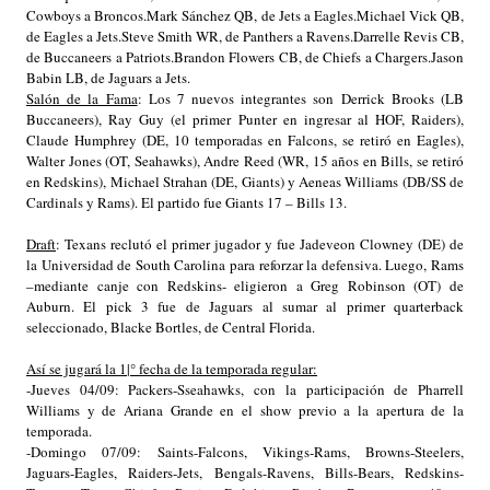
Cowboys a Broncos.
Mark Sánchez QB, de Jets a Eagles.
Michael Vick QB,
de Eagles a Jets.
Steve Smith WR, de Panthers a Ravens.
Darrelle Revis CB,
de Buccaneers a Patriots.
Brandon Flowers CB, de Chiefs a Chargers.
Jason
Babin LB, de Jaguars a Jets.
Salón de la Fama
: Los 7 nuevos integrantes son Derrick Brooks (LB
Buccaneers), Ray Guy (el primer Punter en ingresar al HOF, Raiders),
Claude Humphrey (DE, 10 temporadas en Falcons, se retiró en Eagles),
Walter Jones (OT, Seahawks), Andre Reed (WR, 15 años en Bills, se retiró
en Redskins), Michael Strahan (DE, Giants) y Aeneas Williams (DB/SS de
Cardinals y Rams). El partido fue Giants 17 – Bills 13.
Draft
: Texans reclutó el primer jugador y fue Jadeveon Clowney (DE) de
la Universidad de South Carolina para reforzar la defensiva. Luego, Rams
–mediante canje con Redskins- eligieron a Greg Robinson (OT) de
Auburn. El pick 3 fue de Jaguars al sumar al primer quarterback
seleccionado, Blacke Bortles, de Central Florida.
Así se jugará la 1|° fecha de la temporada regular:
-Jueves 04/09: Packers-Sseahawks, con la participación de Pharrell
Williams y de Ariana Grande en el show previo a la apertura de la
temporada.
-Domingo 07/09: Saints-Falcons, Vikings-Rams, Browns-Steelers,
Jaguars-Eagles, Raiders-Jets, Bengals-Ravens, Bills-Bears, Redskins-