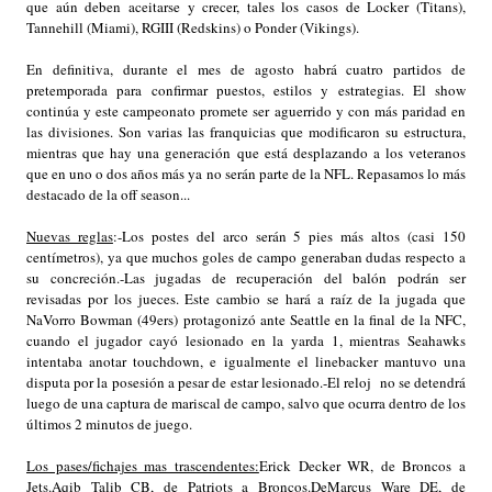
que aún deben aceitarse y crecer, tales los casos de Locker (Titans),
Tannehill (Miami), RGIII (Redskins) o Ponder (Vikings).
En definitiva, durante el mes de agosto habrá cuatro partidos de
pretemporada para confirmar puestos, estilos y estrategias. El show
continúa y este campeonato promete ser aguerrido y con más paridad en
las divisiones. Son varias las franquicias que modificaron su estructura,
mientras que hay una generación que está desplazando a los veteranos
que en uno o dos años más ya no serán parte de la NFL. Repasamos lo más
destacado de la off season...
Nuevas reglas
:
-Los postes del arco serán 5 pies más altos (casi 150
centímetros), ya que muchos goles de campo generaban dudas respecto a
su concreción.
-Las jugadas de recuperación del balón podrán ser
revisadas por los jueces. Este cambio se hará a raíz de la jugada que
NaVorro Bowman (49ers) protagonizó ante Seattle en la final de la NFC,
cuando el jugador cayó lesionado en la yarda 1, mientras Seahawks
intentaba anotar touchdown, e igualmente el linebacker mantuvo una
disputa por la posesión a pesar de estar lesionado.
-El reloj no se detendrá
luego de una captura de mariscal de campo, salvo que ocurra dentro de los
últimos 2 minutos de juego.
Los pases/fichajes mas trascendentes:
Erick Decker WR, de Broncos a
Jets.
Aqib Talib CB, de Patriots a Broncos.
DeMarcus Ware DE, de