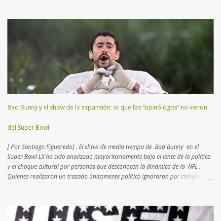
importante que tenés que saber para entender el juego… Muchos consideran
al football como un deporte de contacto . Si bien es cierto, hay
características más atractivas para detallar. Esta disciplina es un “ ajedrez
humano ”, como el que practicaban los reyes en la edad media con actores
reales en un campo abierto. En lugar de 16 piezas, hay dos equipos de 11
jugadores que se disputan el terreno, donde cada uno deberá transitar
yardas para anotar puntos, trasladando o pateando un balón ovalado. El
Super Bowl (o Super Tazón) es la final del campeonato mundial...
Bad Bunny y el show de la expansión: lo que los “opinólogos” no vieron
del Super Bowl
[ Por Santiago Figueredo] . El show de medio tiempo de Bad Bunny en el
Super Bowl LX ha sido analizado mayoritariamente bajo el lente de la política
y el choque cultural por personas que desconocen la dinámica de la NFL .
Quienes realizaron un trazado únicamente político ignoraron por completo el
complejo tablero de ajedrez que la Liga diseña desde hace más de dos
décadas. Lo que para muchos fue una provocación,
para quienes conocemos el deporte fue un movimiento de mercado calculado
hacia los nuevos negocios . Los periodistas que seguimos la NFL desde