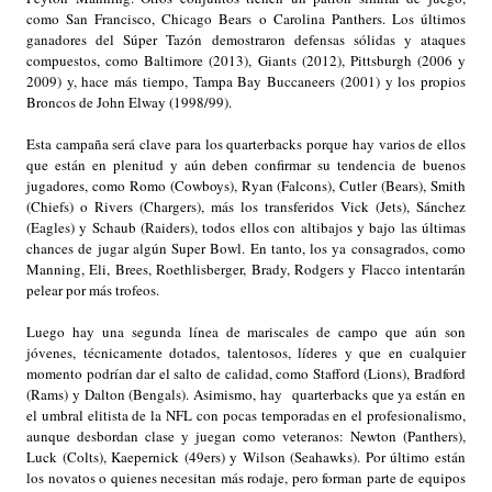
como San Francisco, Chicago Bears o Carolina Panthers. Los últimos
ganadores del Súper Tazón demostraron defensas sólidas y ataques
compuestos, como Baltimore (2013), Giants (2012), Pittsburgh (2006 y
2009) y, hace más tiempo, Tampa Bay Buccaneers (2001) y los propios
Broncos de John Elway (1998/99).
Esta campaña será clave para los quarterbacks porque hay varios de ellos
que están en plenitud y aún deben confirmar su tendencia de buenos
jugadores, como Romo (Cowboys), Ryan (Falcons), Cutler (Bears), Smith
(Chiefs) o Rivers (Chargers), más los transferidos Vick (Jets), Sánchez
(Eagles) y Schaub (Raiders), todos ellos con altibajos y bajo las últimas
chances de jugar algún Super Bowl. En tanto, los ya consagrados, como
Manning, Eli, Brees, Roethlisberger, Brady, Rodgers y Flacco intentarán
pelear por más trofeos.
Luego hay una segunda línea de mariscales de campo que aún son
jóvenes, técnicamente dotados, talentosos, líderes y que en cualquier
momento podrían dar el salto de calidad, como Stafford (Lions), Bradford
(Rams) y Dalton (Bengals). Asimismo, hay quarterbacks que ya están en
el umbral elitista de la NFL con pocas temporadas en el profesionalismo,
aunque desbordan clase y juegan como veteranos: Newton (Panthers),
Luck (Colts), Kaepernick (49ers) y Wilson (Seahawks). Por último están
los novatos o quienes necesitan más rodaje, pero forman parte de equipos