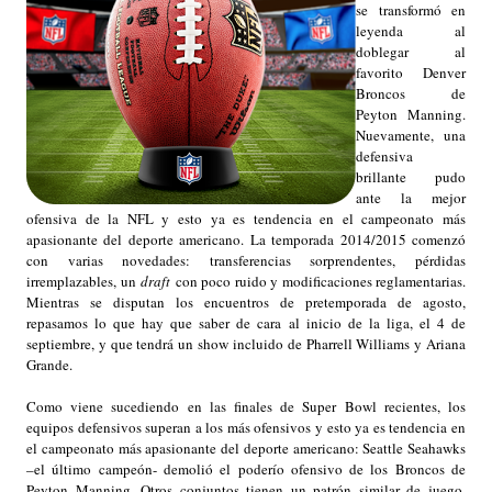
se transformó en
leyenda al
doblegar al
favorito Denver
Broncos de
Peyton Manning.
Nuevamente, una
defensiva
brillante pudo
ante la mejor
ofensiva de la NFL y esto ya es tendencia en el campeonato más
apasionante del deporte americano. La temporada 2014/2015 comenzó
con varias novedades: transferencias sorprendentes, pérdidas
irremplazables, un
draft
con poco ruido y modificaciones reglamentarias.
Mientras se disputan los encuentros de pretemporada de agosto,
repasamos lo que hay que saber de cara al inicio de la liga, el 4 de
septiembre, y que tendrá un show incluido de Pharrell Williams y Ariana
Grande.
Como viene sucediendo en las finales de Super Bowl recientes, los
equipos defensivos superan a los más ofensivos y esto ya es tendencia en
el campeonato más apasionante del deporte americano: Seattle Seahawks
–el último campeón- demolió el poderío ofensivo de los Broncos de
Peyton Manning. Otros conjuntos tienen un patrón similar de juego,