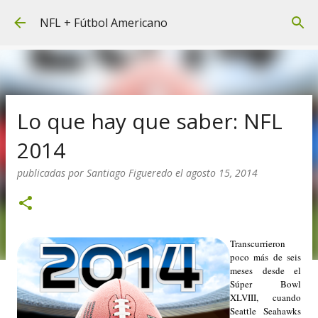
Ir al contenido principal
NFL + Fútbol Americano
Lo que hay que saber: NFL
2014
publicadas por
Santiago Figueredo
el
agosto 15, 2014
Transcurrieron
poco más de seis
meses desde el
Súper Bowl
XLVIII, cuando
Seattle Seahawks