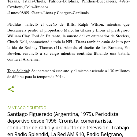
Texans, Titans-Chiefs, Patriots-Dolphins, Panthers-Buccaneers, 49ers-
Cowboys, Colts-Broncos.
-Lunes 08/09: Giants-Lions y Chargers-Cardinals.
Pérdidas
: falleció el dueño de Bills, Ralph Wilson, mientras que
Buccaneers perdió al propietario Malcolm Glazer y Lions al prestigioso
William Clay Ford Sr. En tanto, la muerte del ex entrenador de Steelers,
Chuck Noll, conmocionó a toda la NFL. Titans también están de luto por
la ida de Rodney Thomas (41). Además, el dueño de los Broncos, Pat
Bowlen, renunció a su cargo mientras continúa librando una batalla
contra el Alzheimer.
Tope Salarial
: Se incrementó este año y el mismo asciende a 130 millones
de dólares para la temporada 2014.
SANTIAGO FIGUEREDO
Santiago Figueredo (Argentina, 1975). Periodista
deportivo desde 1996. Cronista, comentarista,
conductor de radio y productor de televisión. Trabajó
en Radio Splendid, La Red AM 910, Radio Belgrano,