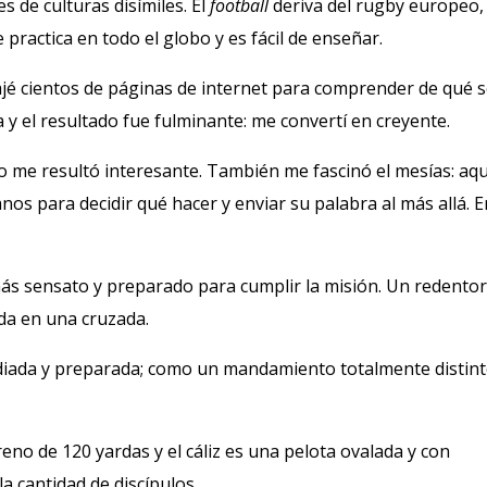
s de culturas disímiles. El
football
deriva del rugby europeo,
 practica en todo el globo y es fácil de enseñar.
ajé cientos de páginas de internet para comprender de qué s
ia y el resultado fue fulminante: me convertí en creyente.
o me resultó interesante. También me fascinó el mesías: aqu
 para decidir qué hacer y enviar su palabra al más allá. Er
más sensato y preparado para cumplir la misión. Un redento
da en una cruzada.
udiada y preparada; como un mandamiento totalmente distint
eno de 120 yardas y el cáliz es una pelota ovalada y con
la cantidad de discípulos.