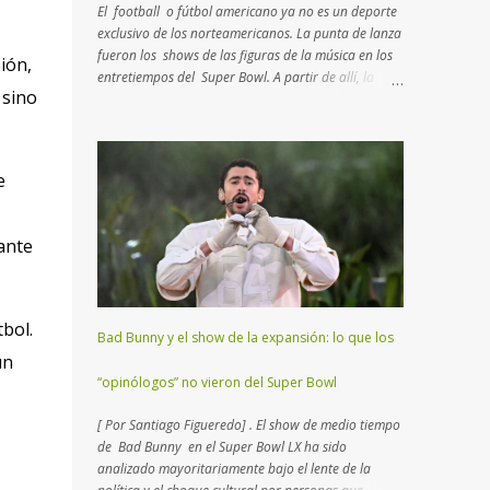
El football o fútbol americano ya no es un deporte
exclusivo de los norteamericanos. La punta de lanza
fueron los shows de las figuras de la música en los
ión,
entretiempos del Super Bowl. A partir de allí, la
 sino
curiosidad atrapó a algunos interesados que
intentan comprender de qué se trata esta disciplina
que no es rugby ni fútbol. Aquí un breve manual con
lo más importante que tenés que saber para
e
entender el juego… Muchos consideran al football
como un deporte de contacto . Si bien es cierto, hay
características más atractivas para detallar. Esta
ante
disciplina es un “ ajedrez humano ”, como el que
practicaban los reyes en la edad media con actores
reales en un campo abierto. En lugar de 16 piezas,
hay dos equipos de 11 jugadores que se disputan
tbol.
Bad Bunny y el show de la expansión: lo que los
el terreno, donde cada uno deberá transitar yardas
un
para anotar puntos, trasladando o pateando un
“opinólogos” no vieron del Super Bowl
balón ovalado. El Super Bowl (o Super Tazón) es la
final del campeonato mundial...
[ Por Santiago Figueredo] . El show de medio tiempo
de Bad Bunny en el Super Bowl LX ha sido
analizado mayoritariamente bajo el lente de la