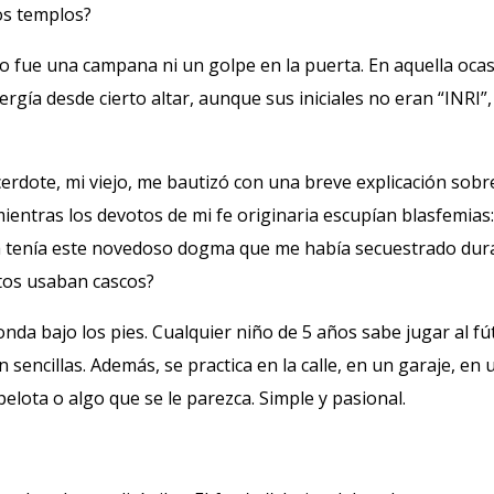
os templos?
o fue una campana ni un golpe en la puerta. En aquella ocas
gía desde cierto altar, aunque sus iniciales no eran “INRI”,
cerdote, mi viejo, me bautizó con una breve explicación sobr
ientras los devotos de mi fe originaria escupían blasfemias:
a tenía este novedoso dogma que me había secuestrado dur
ntos usaban cascos?
onda bajo los pies. Cualquier niño de 5 años sabe jugar al fú
sencillas. Además, se practica en la calle, en un garaje, en 
pelota o algo que se le parezca. Simple y pasional.