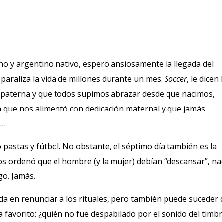
o y argentino nativo, espero ansiosamente la llegada del
 paraliza la vida de millones durante un mes.
Soccer
, le dicen 
a paterna y que todos supimos abrazar desde que nacimos,
ina que nos alimentó con dedicación maternal y que jamás
a…
 pastas y fútbol. No obstante, el séptimo día también es la
os ordenó que el hombre (y la mujer) debían “descansar”, na
o. Jamás.
a en renunciar a los rituales, p
ero también puede suceder 
a favorito: ¿quién no fue despabilado por el sonido del timb