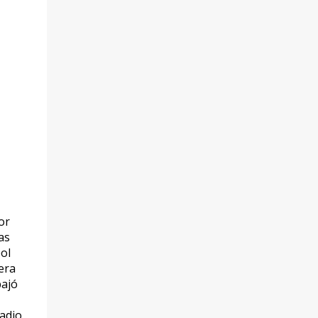
or
as
ol
era
bajó
Radio