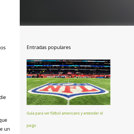
Entradas populares
los
die
Guía para ver fútbol americano y entender el
que
juego
re un