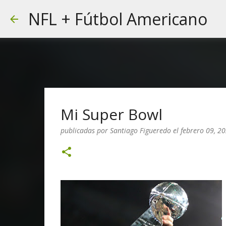
NFL + Fútbol Americano
Mi Super Bowl
publicadas por
Santiago Figueredo
el
febrero 09, 2