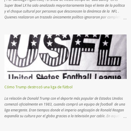
Super Bowl LX ha sido analizado mayoritariamente bajo el lente de la política
y el choque cultural por personas que desconocen la dinámica de la NFL .
Quienes realizaron un trazado únicamente político ignoraron por completo el
complejo tablero de ajedrez que la Liga diseña desde hace más de dos
décadas. Lo que para muchos fue una provocación,
para quienes conocemos el deporte fue un movimiento de mercado calculado
hacia los nuevos negocios . Los periodistas que seguimos la NFL desde
hace 20 años, sabemos que la Liga busca intérpretes que atraigan a un
público foráneo. Esta política de "exportación" comenzó en el nuevo milenio
con partidos en México e Inglaterra , destinos con masas críticas de fanáticos.
Recientemente, se entendió que Brasil podría continuar el lazo
latinoamericano con una plaza vital para desem...
Cómo Trump destrozó una liga de fútbol
La relación de Donald Trump con el deporte más popular de Estados Unidos
comenzó oficialmente en 1983, cuando compró un equipo de football de una
liga emergente. Eran tiempos donde el imperio anglosajón de Ronald Reagan
expandía su cultura por el globo gracias a la televisión por cable. En aquella
época, l a NFL – National Football League - se consolidaba como la primera
disciplina norteamericana, desplazando definitivamente al béisbol. La llegada