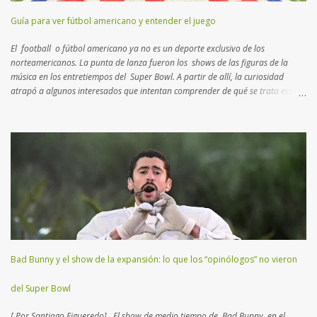
Guía para ver fútbol americano y entender el juego
El football o fútbol americano ya no es un deporte exclusivo de los
norteamericanos. La punta de lanza fueron los shows de las figuras de la
música en los entretiempos del Super Bowl. A partir de allí, la curiosidad
atrapó a algunos interesados que intentan comprender de qué se trata esta
disciplina que no es rugby ni fútbol. Aquí un breve manual con lo más
importante que tenés que saber para entender el juego… Muchos consideran
al football como un deporte de contacto . Si bien es cierto, hay
características más atractivas para detallar. Esta disciplina es un “ ajedrez
humano ”, como el que practicaban los reyes en la edad media con actores
reales en un campo abierto. En lugar de 16 piezas, hay dos equipos de 11
jugadores que se disputan el terreno, donde cada uno deberá transitar
yardas para anotar puntos, trasladando o pateando un balón ovalado. El
Super Bowl (o Super Tazón) es la final del campeonato mundial...
Bad Bunny y el show de la expansión: lo que los “opinólogos” no vieron
del Super Bowl
[ Por Santiago Figueredo] . El show de medio tiempo de Bad Bunny en el