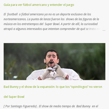
Guía para ver fútbol americano y entender el juego
El football o fútbol americano ya no es un deporte exclusivo de los
norteamericanos. La punta de lanza fueron los shows de las figuras de la
música en los entretiempos del Super Bowl. A partir de allí, la curiosidad
atrapó a algunos interesados que intentan comprender de qué se trata esta
disciplina que no es rugby ni fútbol. Aquí un breve manual con lo más
importante que tenés que saber para entender el juego… Muchos consideran
al football como un deporte de contacto . Si bien es cierto, hay
características más atractivas para detallar. Esta disciplina es un “ ajedrez
humano ”, como el que practicaban los reyes en la edad media con actores
reales en un campo abierto. En lugar de 16 piezas, hay dos equipos de 11
jugadores que se disputan el terreno, donde cada uno deberá transitar
yardas para anotar puntos, trasladando o pateando un balón ovalado. El
Super Bowl (o Super Tazón) es la final del campeonato mundial...
Bad Bunny y el show de la expansión: lo que los “opinólogos” no vieron
del Super Bowl
[ Por Santiago Figueredo] . El show de medio tiempo de Bad Bunny en el