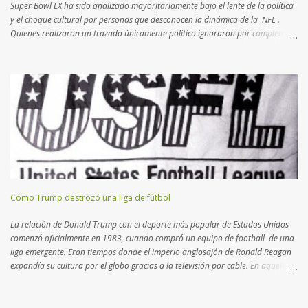
Super Bowl LX ha sido analizado mayoritariamente bajo el lente de la política
y el choque cultural por personas que desconocen la dinámica de la NFL .
Quienes realizaron un trazado únicamente político ignoraron por completo el
complejo tablero de ajedrez que la Liga diseña desde hace más de dos
décadas. Lo que para muchos fue una provocación,
para quienes conocemos el deporte fue un movimiento de mercado calculado
hacia los nuevos negocios . Los periodistas que seguimos la NFL desde
hace 20 años, sabemos que la Liga busca intérpretes que atraigan a un
público foráneo. Esta política de "exportación" comenzó en el nuevo milenio
con partidos en México e Inglaterra , destinos con masas críticas de fanáticos.
Recientemente, se entendió que Brasil podría continuar el lazo
latinoamericano con una plaza vital para desem...
Cómo Trump destrozó una liga de fútbol
La relación de Donald Trump con el deporte más popular de Estados Unidos
comenzó oficialmente en 1983, cuando compró un equipo de football de una
liga emergente. Eran tiempos donde el imperio anglosajón de Ronald Reagan
expandía su cultura por el globo gracias a la televisión por cable. En aquella
época, l a NFL – National Football League - se consolidaba como la primera
disciplina norteamericana, desplazando definitivamente al béisbol. La llegada
de un "desconocido" empresario de bienes raíces al fútbol americano fue una