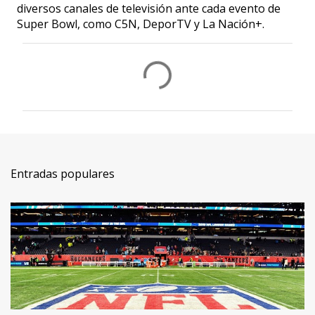
diversos canales de televisión ante cada evento de
Super Bowl, como C5N, DeporTV y La Nación+.
C
o
m
e
n
t
Entradas populares
a
r
i
o
s