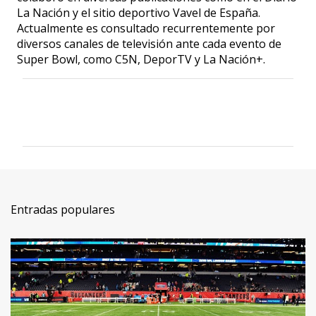
La Nación y el sitio deportivo Vavel de España.
Actualmente es consultado recurrentemente por
diversos canales de televisión ante cada evento de
Super Bowl, como C5N, DeporTV y La Nación+.
C
o
m
e
n
t
Entradas populares
a
r
i
o
s