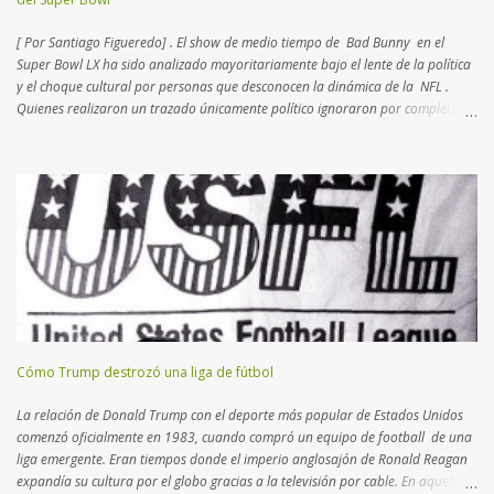
[ Por Santiago Figueredo] . El show de medio tiempo de Bad Bunny en el
Super Bowl LX ha sido analizado mayoritariamente bajo el lente de la política
y el choque cultural por personas que desconocen la dinámica de la NFL .
Quienes realizaron un trazado únicamente político ignoraron por completo el
complejo tablero de ajedrez que la Liga diseña desde hace más de dos
décadas. Lo que para muchos fue una provocación,
para quienes conocemos el deporte fue un movimiento de mercado calculado
hacia los nuevos negocios . Los periodistas que seguimos la NFL desde
hace 20 años, sabemos que la Liga busca intérpretes que atraigan a un
público foráneo. Esta política de "exportación" comenzó en el nuevo milenio
con partidos en México e Inglaterra , destinos con masas críticas de fanáticos.
Recientemente, se entendió que Brasil podría continuar el lazo
latinoamericano con una plaza vital para desem...
Cómo Trump destrozó una liga de fútbol
La relación de Donald Trump con el deporte más popular de Estados Unidos
comenzó oficialmente en 1983, cuando compró un equipo de football de una
liga emergente. Eran tiempos donde el imperio anglosajón de Ronald Reagan
expandía su cultura por el globo gracias a la televisión por cable. En aquella