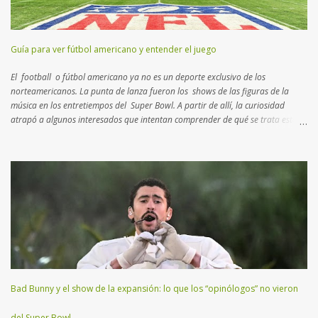
Guía para ver fútbol americano y entender el juego
El football o fútbol americano ya no es un deporte exclusivo de los
norteamericanos. La punta de lanza fueron los shows de las figuras de la
música en los entretiempos del Super Bowl. A partir de allí, la curiosidad
atrapó a algunos interesados que intentan comprender de qué se trata esta
disciplina que no es rugby ni fútbol. Aquí un breve manual con lo más
importante que tenés que saber para entender el juego… Muchos consideran
al football como un deporte de contacto . Si bien es cierto, hay
características más atractivas para detallar. Esta disciplina es un “ ajedrez
humano ”, como el que practicaban los reyes en la edad media con actores
reales en un campo abierto. En lugar de 16 piezas, hay dos equipos de 11
jugadores que se disputan el terreno, donde cada uno deberá transitar
yardas para anotar puntos, trasladando o pateando un balón ovalado. El
Super Bowl (o Super Tazón) es la final del campeonato mundial...
Bad Bunny y el show de la expansión: lo que los “opinólogos” no vieron
del Super Bowl