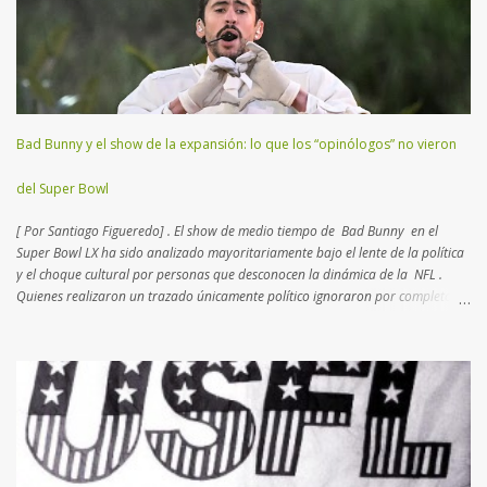
reales en un campo abierto. En lugar de 16 piezas, hay dos equipos de 11
jugadores que se disputan el terreno, donde cada uno deberá transitar
yardas para anotar puntos, trasladando o pateando un balón ovalado. El
Super Bowl (o Super Tazón) es la final del campeonato mundial...
Bad Bunny y el show de la expansión: lo que los “opinólogos” no vieron
del Super Bowl
[ Por Santiago Figueredo] . El show de medio tiempo de Bad Bunny en el
Super Bowl LX ha sido analizado mayoritariamente bajo el lente de la política
y el choque cultural por personas que desconocen la dinámica de la NFL .
Quienes realizaron un trazado únicamente político ignoraron por completo el
complejo tablero de ajedrez que la Liga diseña desde hace más de dos
décadas. Lo que para muchos fue una provocación,
para quienes conocemos el deporte fue un movimiento de mercado calculado
hacia los nuevos negocios . Los periodistas que seguimos la NFL desde
hace 20 años, sabemos que la Liga busca intérpretes que atraigan a un
público foráneo. Esta política de "exportación" comenzó en el nuevo milenio
con partidos en México e Inglaterra , destinos con masas críticas de fanáticos.
Recientemente, se entendió que Brasil podría continuar el lazo