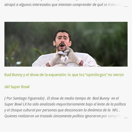
atrapó a algunos interesados que intentan comprender de qué se trata esta
disciplina que no es rugby ni fútbol. Aquí un breve manual con lo más
importante que tenés que saber para entender el juego… Muchos consideran
al football como un deporte de contacto . Si bien es cierto, hay
características más atractivas para detallar. Esta disciplina es un “ ajedrez
humano ”, como el que practicaban los reyes en la edad media con actores
reales en un campo abierto. En lugar de 16 piezas, hay dos equipos de 11
jugadores que se disputan el terreno, donde cada uno deberá transitar
yardas para anotar puntos, trasladando o pateando un balón ovalado. El
Super Bowl (o Super Tazón) es la final del campeonato mundial...
Bad Bunny y el show de la expansión: lo que los “opinólogos” no vieron
del Super Bowl
[ Por Santiago Figueredo] . El show de medio tiempo de Bad Bunny en el
Super Bowl LX ha sido analizado mayoritariamente bajo el lente de la política
y el choque cultural por personas que desconocen la dinámica de la NFL .
Quienes realizaron un trazado únicamente político ignoraron por completo el
complejo tablero de ajedrez que la Liga diseña desde hace más de dos
décadas. Lo que para muchos fue una provocación,