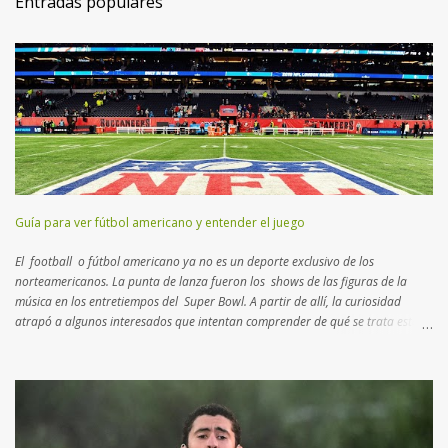
Entradas populares
Guía para ver fútbol americano y entender el juego
El football o fútbol americano ya no es un deporte exclusivo de los
norteamericanos. La punta de lanza fueron los shows de las figuras de la
música en los entretiempos del Super Bowl. A partir de allí, la curiosidad
atrapó a algunos interesados que intentan comprender de qué se trata esta
disciplina que no es rugby ni fútbol. Aquí un breve manual con lo más
importante que tenés que saber para entender el juego… Muchos consideran
al football como un deporte de contacto . Si bien es cierto, hay
características más atractivas para detallar. Esta disciplina es un “ ajedrez
humano ”, como el que practicaban los reyes en la edad media con actores
reales en un campo abierto. En lugar de 16 piezas, hay dos equipos de 11