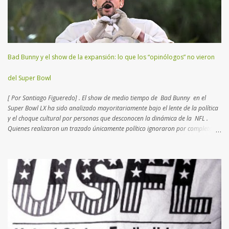
jugadores que se disputan el terreno, donde cada uno deberá transitar
yardas para anotar puntos, trasladando o pateando un balón ovalado. El
Super Bowl (o Super Tazón) es la final del campeonato mundial...
Bad Bunny y el show de la expansión: lo que los “opinólogos” no vieron
del Super Bowl
[ Por Santiago Figueredo] . El show de medio tiempo de Bad Bunny en el
Super Bowl LX ha sido analizado mayoritariamente bajo el lente de la política
y el choque cultural por personas que desconocen la dinámica de la NFL .
Quienes realizaron un trazado únicamente político ignoraron por completo el
complejo tablero de ajedrez que la Liga diseña desde hace más de dos
décadas. Lo que para muchos fue una provocación,
para quienes conocemos el deporte fue un movimiento de mercado calculado
hacia los nuevos negocios . Los periodistas que seguimos la NFL desde
hace 20 años, sabemos que la Liga busca intérpretes que atraigan a un
público foráneo. Esta política de "exportación" comenzó en el nuevo milenio
con partidos en México e Inglaterra , destinos con masas críticas de fanáticos.
Recientemente, se entendió que Brasil podría continuar el lazo
latinoamericano con una plaza vital para desem...