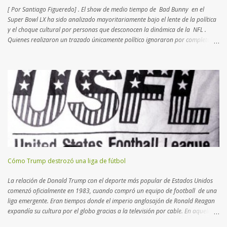
[ Por Santiago Figueredo] . El show de medio tiempo de Bad Bunny en el
Super Bowl LX ha sido analizado mayoritariamente bajo el lente de la política
y el choque cultural por personas que desconocen la dinámica de la NFL .
Quienes realizaron un trazado únicamente político ignoraron por completo el
complejo tablero de ajedrez que la Liga diseña desde hace más de dos
décadas. Lo que para muchos fue una provocación,
para quienes conocemos el deporte fue un movimiento de mercado calculado
hacia los nuevos negocios . Los periodistas que seguimos la NFL desde
hace 20 años, sabemos que la Liga busca intérpretes que atraigan a un
público foráneo. Esta política de "exportación" comenzó en el nuevo milenio
con partidos en México e Inglaterra , destinos con masas críticas de fanáticos.
Recientemente, se entendió que Brasil podría continuar el lazo
latinoamericano con una plaza vital para desem...
Cómo Trump destrozó una liga de fútbol
La relación de Donald Trump con el deporte más popular de Estados Unidos
comenzó oficialmente en 1983, cuando compró un equipo de football de una
liga emergente. Eran tiempos donde el imperio anglosajón de Ronald Reagan
expandía su cultura por el globo gracias a la televisión por cable. En aquella
época, l a NFL – National Football League - se consolidaba como la primera