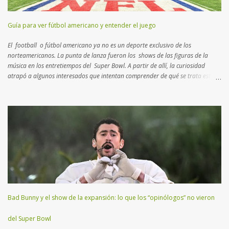
Guía para ver fútbol americano y entender el juego
El football o fútbol americano ya no es un deporte exclusivo de los
norteamericanos. La punta de lanza fueron los shows de las figuras de la
música en los entretiempos del Super Bowl. A partir de allí, la curiosidad
atrapó a algunos interesados que intentan comprender de qué se trata esta
disciplina que no es rugby ni fútbol. Aquí un breve manual con lo más
importante que tenés que saber para entender el juego… Muchos consideran
al football como un deporte de contacto . Si bien es cierto, hay
características más atractivas para detallar. Esta disciplina es un “ ajedrez
humano ”, como el que practicaban los reyes en la edad media con actores
reales en un campo abierto. En lugar de 16 piezas, hay dos equipos de 11
jugadores que se disputan el terreno, donde cada uno deberá transitar
yardas para anotar puntos, trasladando o pateando un balón ovalado. El
Super Bowl (o Super Tazón) es la final del campeonato mundial...
Bad Bunny y el show de la expansión: lo que los “opinólogos” no vieron
del Super Bowl