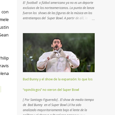
El football o fútbol americano ya no es un deporte
exclusivo de los norteamericanos. La punta de lanza
a con
fueron los shows de las figuras de la música en los
entretiempos del Super Bowl. A partir de allí, la
emele
curiosidad atrapó a algunos interesados que
ustin
intentan comprender de qué se trata esta disciplina
que no es rugby ni fútbol. Aquí un breve manual con
 Sean
lo más importante que tenés que saber para
entender el juego… Muchos consideran al football
como un deporte de contacto . Si bien es cierto, hay
características más atractivas para detallar. Esta
hilip
disciplina es un “ ajedrez humano ”, como el que
practicaban los reyes en la edad media con actores
ravis
reales en un campo abierto. En lugar de 16 piezas,
plena
hay dos equipos de 11 jugadores que se disputan
Bad Bunny y el show de la expansión: lo que los
el terreno, donde cada uno deberá transitar yardas
para anotar puntos, trasladando o pateando un
“opinólogos” no vieron del Super Bowl
balón ovalado. El Super Bowl (o Super Tazón) es la
final del campeonato mundial...
[ Por Santiago Figueredo] . El show de medio tiempo
de Bad Bunny en el Super Bowl LX ha sido
analizado mayoritariamente bajo el lente de la