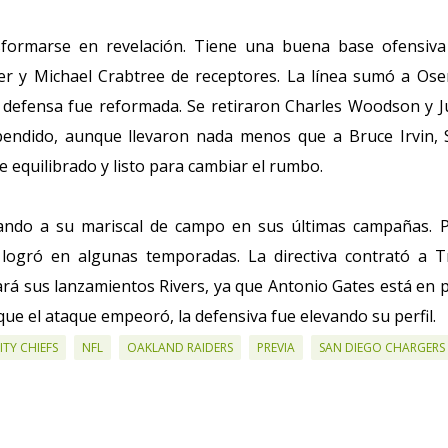
sformarse en revelación. Tiene una buena base ofensiv
r y Michael Crabtree de receptores. La línea sumó a Os
a defensa fue reformada. Se retiraron Charles Woodson y J
pendido, aunque llevaron nada menos que a Bruce Irvin,
e equilibrado y listo para cambiar el rumbo.
ndo a su mariscal de campo en sus últimas campañas. P
 logró en algunas temporadas. La directiva contrató a T
ará sus lanzamientos Rivers, ya que Antonio Gates está en 
ue el ataque empeoró, la defensiva fue elevando su perfil.
ITY CHIEFS
NFL
OAKLAND RAIDERS
PREVIA
SAN DIEGO CHARGERS