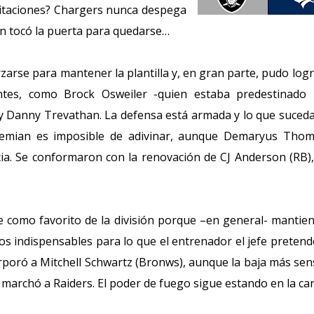
imitaciones? Chargers nunca despega
ón tocó la puerta para quedarse…
arse para mantener la plantilla y, en gran parte, pudo logr
es, como Brock Osweiler -quien estaba predestinado 
y Danny Trevathan. La defensa está armada y lo que suced
Siemian es imposible de adivinar, aunque Demaryus Thom
a. Se conformaron con la renovación de CJ Anderson (RB)
e como favorito de la división porque –en general- mantie
os indispensables para lo que el entrenador el jefe pretend
corporó a Mitchell Schwartz (Bronws), aunque la baja más sen
e marchó a Raiders. El poder de fuego sigue estando en la ca