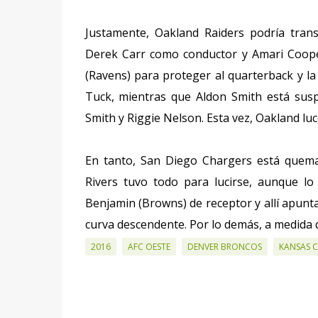
Justamente, Oakland Raiders podría tran
Derek Carr como conductor y Amari Coope
(Ravens) para proteger al quarterback y l
Tuck, mientras que Aldon Smith está sus
Smith y Riggie Nelson. Esta vez, Oakland luc
En tanto, San Diego Chargers está quema
Rivers tuvo todo para lucirse, aunque lo
Benjamin (Browns) de receptor y allí apunt
curva descendente. Por lo demás, a medida q
2016
AFC OESTE
DENVER BRONCOS
KANSAS C