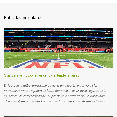
Entradas populares
Guía para ver fútbol americano y entender el juego
El football o fútbol americano ya no es un deporte exclusivo de los
norteamericanos. La punta de lanza fueron los shows de las figuras de la
música en los entretiempos del Super Bowl. A partir de allí, la curiosidad
atrapó a algunos interesados que intentan comprender de qué se trata esta
disciplina que no es rugby ni fútbol. Aquí un breve manual con lo más
importante que tenés que saber para entender el juego… Muchos consideran
al football como un deporte de contacto . Si bien es cierto, hay