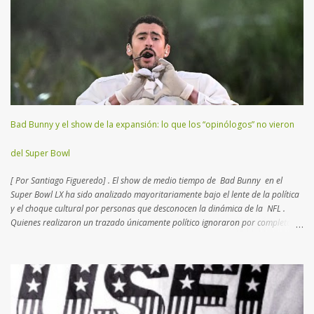
características más atractivas para detallar. Esta disciplina es un “ ajedrez
humano ”, como el que practicaban los reyes en la edad media con actores
reales en un campo abierto. En lugar de 16 piezas, hay dos equipos de 11
jugadores que se disputan el terreno, donde cada uno deberá transitar
yardas para anotar puntos, trasladando o pateando un balón ovalado. El
Super Bowl (o Super Tazón) es la final del campeonato mundial...
Bad Bunny y el show de la expansión: lo que los “opinólogos” no vieron
del Super Bowl
[ Por Santiago Figueredo] . El show de medio tiempo de Bad Bunny en el
Super Bowl LX ha sido analizado mayoritariamente bajo el lente de la política
y el choque cultural por personas que desconocen la dinámica de la NFL .
Quienes realizaron un trazado únicamente político ignoraron por completo el
complejo tablero de ajedrez que la Liga diseña desde hace más de dos
décadas. Lo que para muchos fue una provocación,
para quienes conocemos el deporte fue un movimiento de mercado calculado
hacia los nuevos negocios . Los periodistas que seguimos la NFL desde
hace 20 años, sabemos que la Liga busca intérpretes que atraigan a un
público foráneo. Esta política de "exportación" comenzó en el nuevo milenio