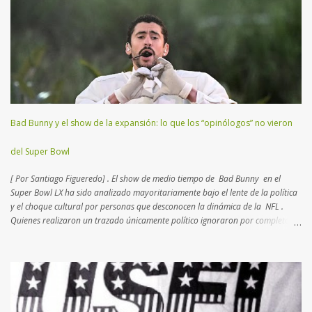
características más atractivas para detallar. Esta disciplina es un “ ajedrez
humano ”, como el que practicaban los reyes en la edad media con actores
reales en un campo abierto. En lugar de 16 piezas, hay dos equipos de 11
jugadores que se disputan el terreno, donde cada uno deberá transitar
yardas para anotar puntos, trasladando o pateando un balón ovalado. El
Super Bowl (o Super Tazón) es la final del campeonato mundial...
Bad Bunny y el show de la expansión: lo que los “opinólogos” no vieron
del Super Bowl
[ Por Santiago Figueredo] . El show de medio tiempo de Bad Bunny en el
Super Bowl LX ha sido analizado mayoritariamente bajo el lente de la política
y el choque cultural por personas que desconocen la dinámica de la NFL .
Quienes realizaron un trazado únicamente político ignoraron por completo el
complejo tablero de ajedrez que la Liga diseña desde hace más de dos
décadas. Lo que para muchos fue una provocación,
para quienes conocemos el deporte fue un movimiento de mercado calculado
hacia los nuevos negocios . Los periodistas que seguimos la NFL desde
hace 20 años, sabemos que la Liga busca intérpretes que atraigan a un
público foráneo. Esta política de "exportación" comenzó en el nuevo milenio