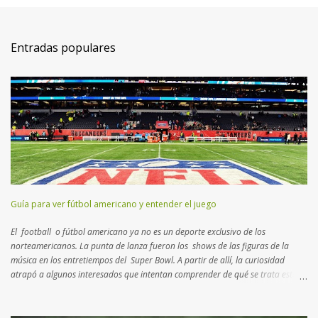
Entradas populares
Guía para ver fútbol americano y entender el juego
El football o fútbol americano ya no es un deporte exclusivo de los
norteamericanos. La punta de lanza fueron los shows de las figuras de la
música en los entretiempos del Super Bowl. A partir de allí, la curiosidad
atrapó a algunos interesados que intentan comprender de qué se trata esta
disciplina que no es rugby ni fútbol. Aquí un breve manual con lo más
importante que tenés que saber para entender el juego… Muchos consideran
al football como un deporte de contacto . Si bien es cierto, hay