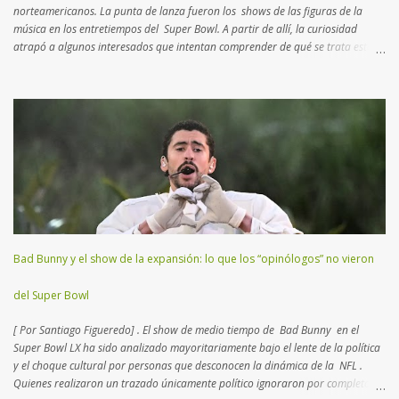
norteamericanos. La punta de lanza fueron los shows de las figuras de la
música en los entretiempos del Super Bowl. A partir de allí, la curiosidad
atrapó a algunos interesados que intentan comprender de qué se trata esta
disciplina que no es rugby ni fútbol. Aquí un breve manual con lo más
importante que tenés que saber para entender el juego… Muchos consideran
al football como un deporte de contacto . Si bien es cierto, hay
características más atractivas para detallar. Esta disciplina es un “ ajedrez
humano ”, como el que practicaban los reyes en la edad media con actores
reales en un campo abierto. En lugar de 16 piezas, hay dos equipos de 11
jugadores que se disputan el terreno, donde cada uno deberá transitar
yardas para anotar puntos, trasladando o pateando un balón ovalado. El
Super Bowl (o Super Tazón) es la final del campeonato mundial...
Bad Bunny y el show de la expansión: lo que los “opinólogos” no vieron
del Super Bowl
[ Por Santiago Figueredo] . El show de medio tiempo de Bad Bunny en el
Super Bowl LX ha sido analizado mayoritariamente bajo el lente de la política
y el choque cultural por personas que desconocen la dinámica de la NFL .
Quienes realizaron un trazado únicamente político ignoraron por completo el