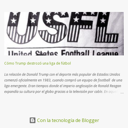
complejo tablero de ajedrez que la Liga diseña desde hace más de dos
décadas. Lo que para muchos fue una provocación,
para quienes conocemos el deporte fue un movimiento de mercado calculado
hacia los nuevos negocios . Los periodistas que seguimos la NFL desde
hace 20 años, sabemos que la Liga busca intérpretes que atraigan a un
público foráneo. Esta política de "exportación" comenzó en el nuevo milenio
con partidos en México e Inglaterra , destinos con masas críticas de fanáticos.
Recientemente, se entendió que Brasil podría continuar el lazo
latinoamericano con una plaza vital para desem...
Cómo Trump destrozó una liga de fútbol
La relación de Donald Trump con el deporte más popular de Estados Unidos
comenzó oficialmente en 1983, cuando compró un equipo de football de una
liga emergente. Eran tiempos donde el imperio anglosajón de Ronald Reagan
expandía su cultura por el globo gracias a la televisión por cable. En aquella
época, l a NFL – National Football League - se consolidaba como la primera
disciplina norteamericana, desplazando definitivamente al béisbol. La llegada
de un "desconocido" empresario de bienes raíces al fútbol americano fue una
apuesta audaz, e incluso visionaria, pero su final sería escandaloso… Con la
Con la tecnología de Blogger
adquisición de New Jersey Generals , el nombre de Donald John Trump
apareció en los periódicos 161 veces; es decir, mucho más que en los cuatro