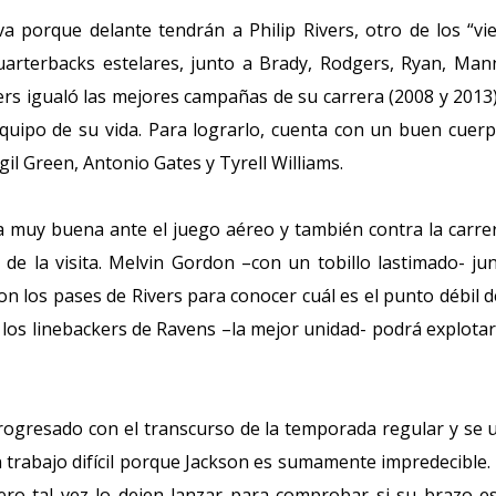
 porque delante tendrán a Philip Rivers, otro de los “vie
uarterbacks estelares, junto a Brady, Rodgers, Ryan, Man
gers igualó las mejores campañas de su carrera (2008 y 2013
quipo de su vida. Para lograrlo, cuenta con un buen cuer
gil Green, Antonio Gates y Tyrell Williams.
muy buena ante el juego aéreo y también contra la carrer
de la visita. Melvin Gordon –con un tobillo lastimado- ju
on los pases de Rivers para conocer cuál es el punto débil d
 a los linebackers de Ravens –la mejor unidad- podrá explota
rogresado con el transcurso de la temporada regular y se 
un trabajo difícil porque Jackson es sumamente impredecible.
pero tal vez lo dejen lanzar para comprobar si su brazo e