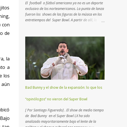
El football o fútbol americano ya no es un deporte
jitos
exclusivo de los norteamericanos. La punta de lanza
fueron los shows de las figuras de la música en los
ning,
entretiempos del Super Bowl. A partir de allí, la
) con
curiosidad atrapó a algunos interesados que
intentan comprender de qué se trata esta disciplina
po de
que no es rugby ni fútbol. Aquí un breve manual con
lo más importante que tenés que saber para
entender el juego… Muchos consideran al football
como un deporte de contacto . Si bien es cierto, hay
a, la
características más atractivas para detallar. Esta
disciplina es un “ ajedrez humano ”, como el que
nto a
practicaban los reyes en la edad media con actores
e los
reales en un campo abierto. En lugar de 16 piezas,
hay dos equipos de 11 jugadores que se disputan
r aún
Bad Bunny y el show de la expansión: lo que los
el terreno, donde cada uno deberá transitar yardas
para anotar puntos, trasladando o pateando un
“opinólogos” no vieron del Super Bowl
balón ovalado. El Super Bowl (o Super Tazón) es la
final del campeonato mundial...
ubicó
[ Por Santiago Figueredo] . El show de medio tiempo
de Bad Bunny en el Super Bowl LX ha sido
 Bajo
analizado mayoritariamente bajo el lente de la
s tan