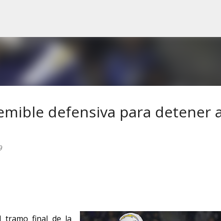
Ir al contenido principal
temible defensiva para detener 
9
l tramo final de la