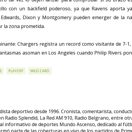
llo con un backfield poderoso, ya que Ravens aporta y
ez. Edwards, Dixon y Montgomery pueden emerger de la n
r la zona prometida.
inante: Chargers registra un record como visitante de 7-1,
 fantasmas asoman en Los Angeles cuando Philip Rivers po
S
PLAYOFF
WILD CARD
dista deportivo desde 1996. Cronista, comentarista, conduct
 en Radio Splendid, La Red AM 910, Radio Belgrano, entre otr
tal informativo de deportes Mundo Ascenso, dedicado al fútb
formó parte de las coberturas en vivo de los partidos de Prim