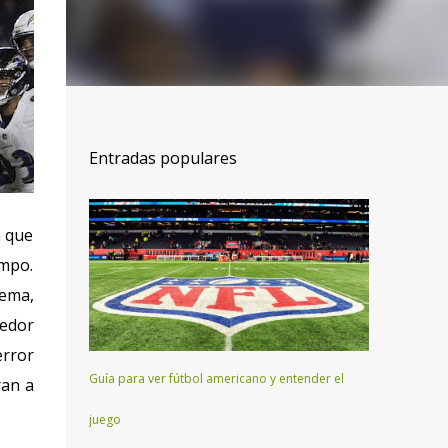
Entradas populares
a que
ampo.
uema,
redor
error
Guía para ver fútbol americano y entender el
ran a
juego