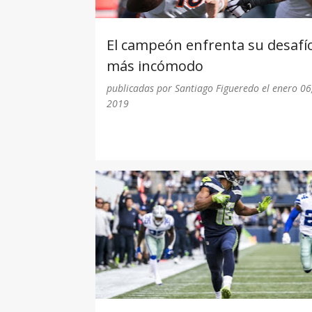
El campeón enfrenta su desafí
más incómodo
publicadas por
Santiago Figueredo
el
enero 06
2019
2019
DALLAS COWBOYS
PLAYOFF
SEATTLE SEAHAWKS
WILD CARD