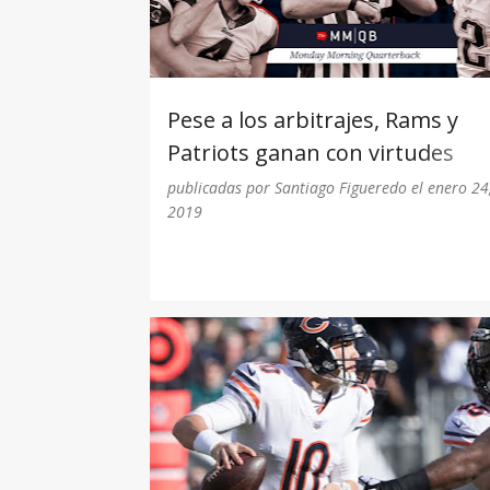
r
a
d
Pese a los arbitrajes, Rams y
a
Patriots ganan con virtudes
s
propias
publicadas por
Santiago Figueredo
el
enero 24
2019
2019
CHICAGO BEARS
PHILADELPHIA EAGLE
PLAYOFF
WILD CARD