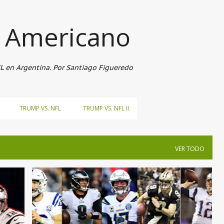
Ir al contenido principal
l Americano
FL en Argentina. Por Santiago Figueredo
TRUMP VS. NFL
TRUMP VS. NFL II
VER TODO
+
3
2019
JUEGOS DIVISIONALES
NFL
PLAYOFF
RONDA DIVISIONAL
+