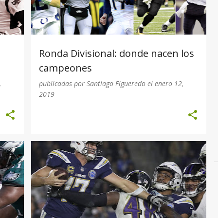
Ronda Divisional: donde nacen los
campeones
,
publicadas por
Santiago Figueredo
el
enero 12,
2019
S
2019
BALTIMORE RAVENS
+
LOS ANGELES CHARGERS
PLAYOFF
+
WILD CARD