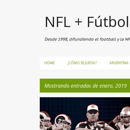
NFL + Fútbo
Desde 1998, difundiendo el football y la N
HOME
¿CÓMO SE JUEGA?
ARGENTINA
Mostrando entradas de enero, 2019
E
2019
FINALES DE CONFERENCIA
n
t