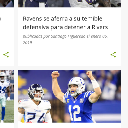
o
Ravens se aferra a su temible
defensiva para detener a Rivers
,
publicadas por
Santiago Figueredo
el
enero 06,
2019
2019
HOUSTON TEXANS
+
INDIANAPOLIS COLTS
PLAYOFF
+
WILD CARD