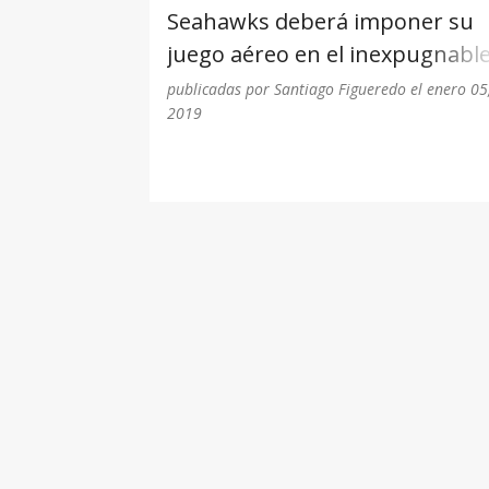
Seahawks deberá imponer su
juego aéreo en el inexpugnabl
AT&T
publicadas por
Santiago Figueredo
el
enero 05
2019