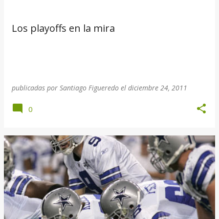
t
r
Los playoffs en la mira
a
d
a
publicadas por
Santiago Figueredo
el
diciembre 24, 2011
s
0