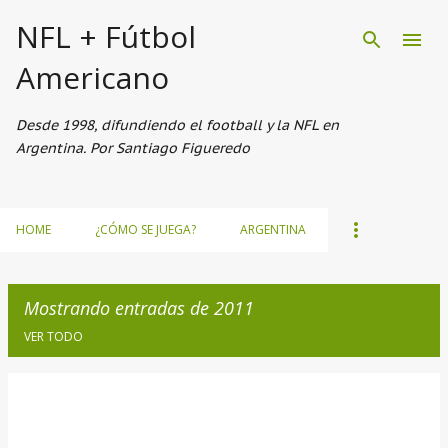
Ir al contenido principal
NFL + Fútbol
Americano
Desde 1998, difundiendo el football y la NFL en
Argentina. Por Santiago Figueredo
HOME
¿CÓMO SE JUEGA?
ARGENTINA
Mostrando entradas de 2011
VER TODO
E
n